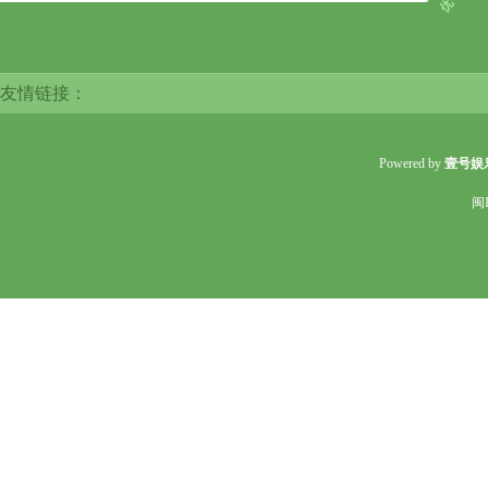
友情链接：
Powered by
壹号娱
闽I