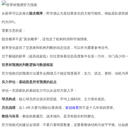
从赔率可以反推出
隐含概率
：即市场认为某结果发生的大致可能性。例如某队获胜赔率
约为50%。
需要注意的是：
隐含概率不是“真实概率”，还包含了机构利润和市场情绪。
赔率变化提供了交易者和机构判断的动态信息，可以作为重要参考信号。
过于极端的赔率（超高或超低）往往意味着信息高度集中在某一方向，冷门虽少但
世界杯预测的判断逻辑与数据框架
官方指南式的预测方法通常会围绕几个稳定维度展开：实力、状态、赛程、动机与
实力评估：基础面是所有预测的起点
评估一支国家队的基础实力可以从这些方面入手：
球员构成
：核心球员所在俱乐部层级、平均上场时间、主力替补差距。
历史战绩
：近2–4年大赛与洲际比赛表现，
皇冠体育
而不是十几年前的荣誉。
教练与体系
：教练执教履历、战术倾向、是否有较长时间磨合。
官方指南式的建议会强调：不要只看明星数量，还要看整体结构与攻守平衡。比如