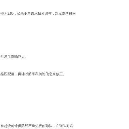
为2.00，如果不考虑水钱和调整，对应隐含概率
一旦发生影响巨大。
风格匹配度，再辅以赔率和舆论信息来修正。
拥有超级前锋但防线严重短板的球队，在强队对话