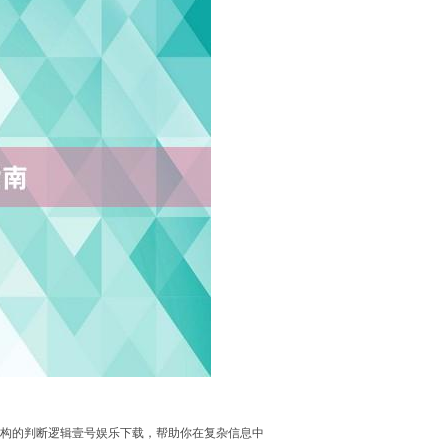
机构的判断逻辑壹号娱乐下载，帮助你在复杂信息中