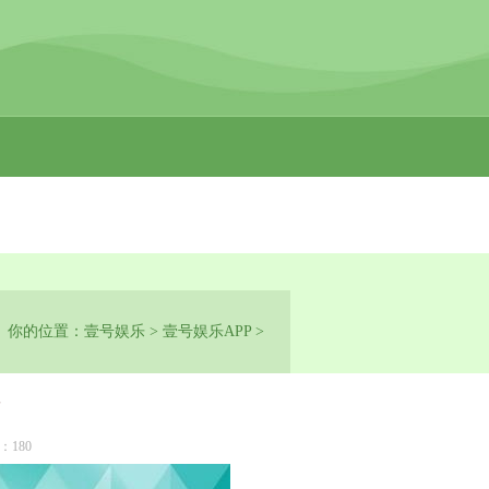
你的位置：
壹号娱乐
>
壹号娱乐APP
>
南
：180