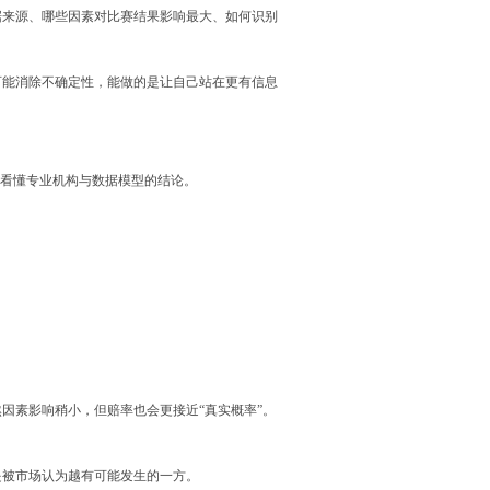
据来源、哪些因素对比赛结果影响最大、如何识别
可能消除不确定性，能做的是让自己站在更有信息
否看懂专业机构与数据模型的结论。
因素影响稍小，但赔率也会更接近“真实概率”。
是被市场认为越有可能发生的一方。