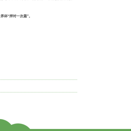
界杯“押对一次题”。