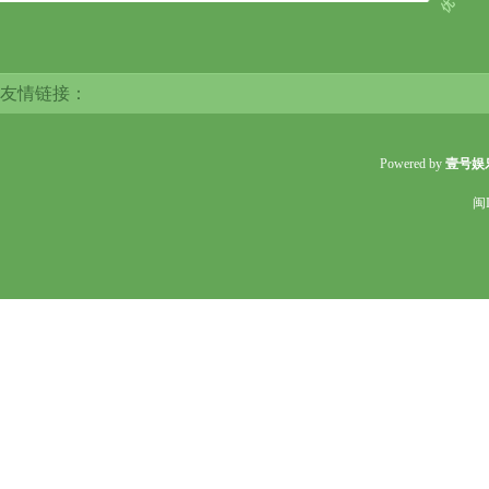
友情链接：
Powered by
壹号娱
闽I