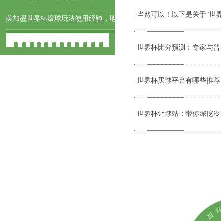
当然可以！以下是关于“世界
美加墨世界杯滚球玩法使用经验，地
世界杯比分预测：专家与普
世界杯买球平台有哪些推荐
世界杯让球站：带你深挖冷