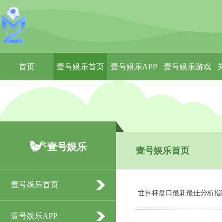
首页
壹号娱乐首页
壹号娱乐APP
壹号娱乐游戏
壹号娱乐
壹号娱乐首页
壹号娱乐首页
世界杯盘口最新最佳分析指
壹号娱乐APP