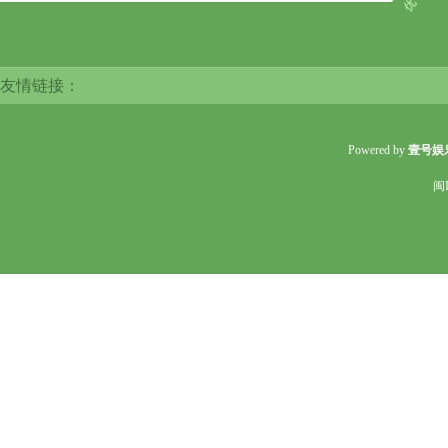
友情链接：
Powered by
壹号娱
闽I