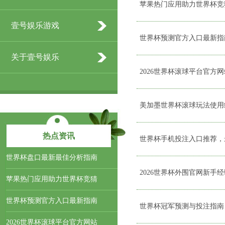
苹果热门应用助力世界杯竞
壹号娱乐游戏
世界杯预测官方入口最新指
关于壹号娱乐
2026世界杯滚球平台官方网
美加墨世界杯滚球玩法使用
热点资讯
世界杯手机投注入口推荐，
世界杯盘口最新最佳分析指南
2026世界杯外围官网新手
苹果热门应用助力世界杯竞猜
世界杯预测官方入口最新指南
世界杯冠军预测与投注指南
2026世界杯滚球平台官方网站