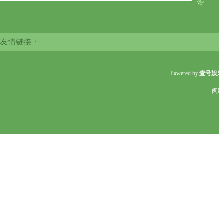
友情链接：
Powered by
壹号娱
闽I