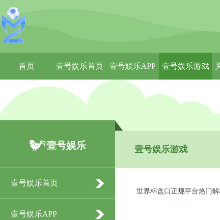
首页
壹号娱乐首页
壹号娱乐APP
壹号娱乐游戏
壹号娱乐
壹号娱乐游戏
壹号娱乐首页
世界杯盘口正规平台热门解
壹号娱乐APP