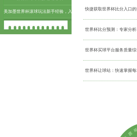
快捷获取世界杯比分入口的
美加墨世界杯滚球玩法新手经验，入
世界杯比分预测：专家分析
世界杯买球平台服务质量综
世界杯让球站：快速掌握每