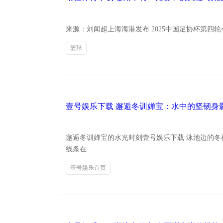
来源：刘闻超上海海港发布 2025中国足协杯第
篮球
壹号娱乐下载 邂逅冬训婵宝：水中的坚韧身
邂逅冬训婵宝的水光时刻壹号娱乐下载 泳池边的
线条在
壹号娱乐首页