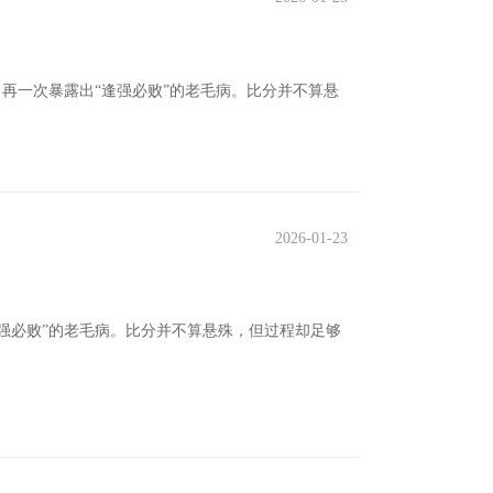
再一次暴露出“逢强必败”的老毛病。比分并不算悬
2026-01-23
强必败”的老毛病。比分并不算悬殊，但过程却足够