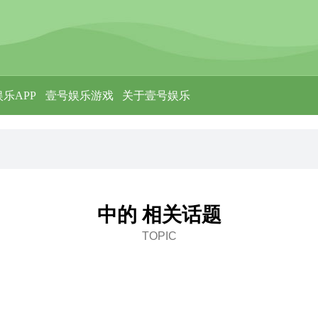
乐APP
壹号娱乐游戏
关于壹号娱乐
中的 相关话题
TOPIC