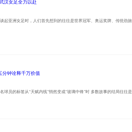
 武汉女足全力以赴
外界谈起亚洲女足时，人们首先想到的往往是世界冠军、奥运奖牌、传统劲
五分钟诠释千万价值
名球员的标签从“天赋内线”悄然变成“玻璃中锋”时 多数故事的结局往往